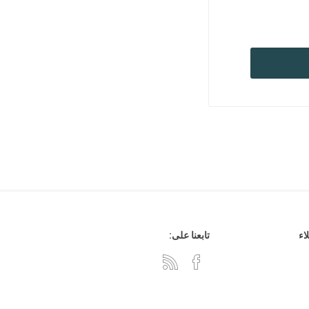
هدايا وإكسسوارات
جلد وشنط
سي دي
اء
تابعنا على: