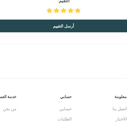
التقيم:
أرسل التقييم
جلدات
الكتاب المقدس والمراجع
لغات أخرى
جلدات
كتب مقدسة
كتب انجليزية
وحية
مراجع
كتب فرنسية
معلومة
حسابي
خدمة العمل
اتصل بنا
حسابي
من نحن
الاخبار
الطلبات