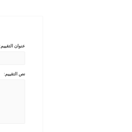
تفاسير عه
نبوية عن
عنوان التقييم:
الحياة ال
نص التقييم:
موضوعات 
موضوعات 
تاملات يو
خدمة الر
خلاصية وت
طعام وتعز