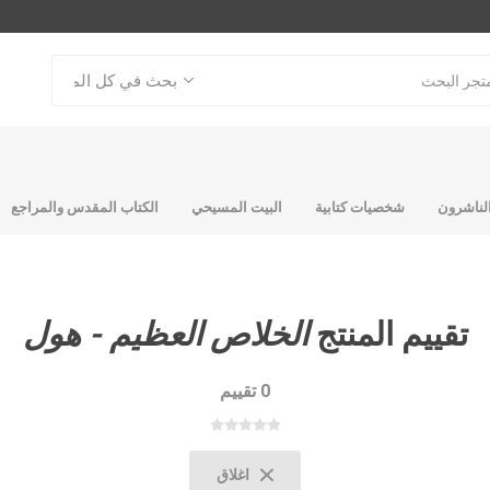
لناشرون
شخصيات كتابية
البيت المسيحي
الكتاب المقدس والمراجع
تقييم المنتج
الخلاص العظيم - هول
0 تقييم
اب
اسية
جلدات
د قديم
حقائق لاهوتية
قصص للشباب
ترنيمات روحية
رموز من العهد القديم
حقائق أساسية ولاهوتية
كنسيات
شخصية المس
تفاسير عهد ج
د قديم
حقائق اساسية
لعهد القديم
حقائق لاهوتية
اغلاق