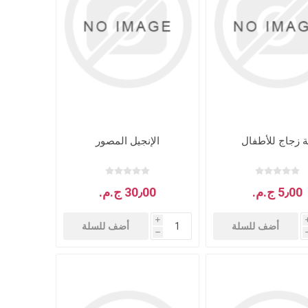
ة زجاج للأطفال
الإنجيل المصور
5٫00 ج.م.‏
30٫00 ج.م.‏
i
أضف للسلة
أضف للسلة
h