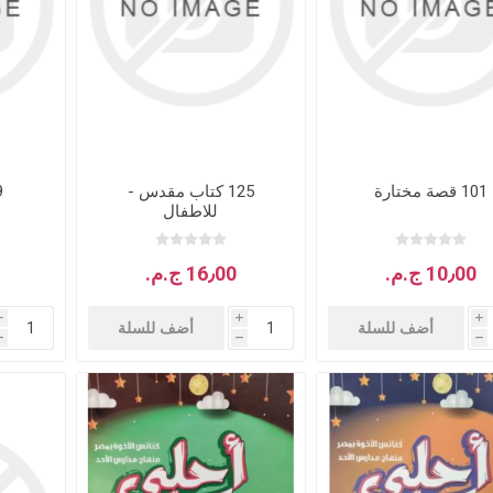
101 قصة مختارة
125 كتاب مقدس -
29ق
جلدات
الكتاب المقدس والمراجع
لغات أخرى
للاطفال
جلدات
كتب مقدسة
كتب انجليزية
10٫00 ج.م.‏
16٫00 ج.م.‏
وحية
مراجع
كتب فرنسية
i
i
i
أضف للسلة
أضف للسلة
h
h
h