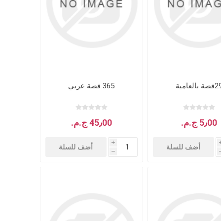
صة بالعامية
365 قصة عربي
هدايا وإكسسوارات
جلد وشنط
5٫00 ج.م.‏
45٫00 ج.م.‏
سي دي
i
أضف للسلة
أضف للسلة
h