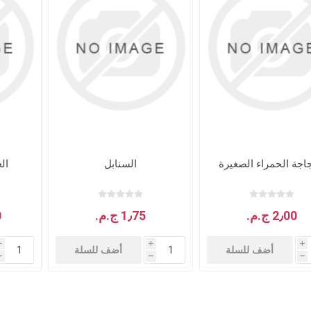
جاجة الحمراء الصغيرة
السنابل
ال
2٫00 ج.م.‏
1٫75 ج.م.‏
0
i
i
i
أضف للسلة
أضف للسلة
h
h
h