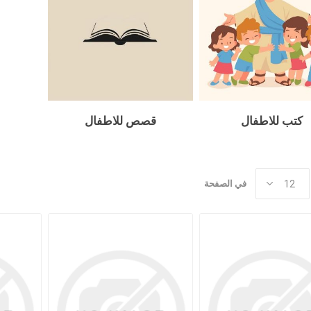
د جديد
كنسيات
 مجيء الرب
جدليات
كتب للاطفال
قصص للاطفال
مسيحية
البيت المسيحي
شباب
في الصفحة
عملية
كتب للشباب
تأملية
قصص للشبا
مية
ب
بشيرية
ية