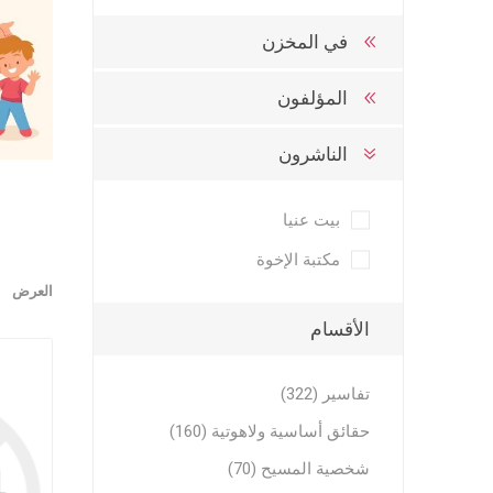
تفاسير عه
في المخزن
نبوية عن
المؤلفون
الناشرون
بيت عنيا
مكتبة الإخوة
الحياة ال
العرض
موضوعات 
الأقسام
موضوعات 
تاملات يو
تفاسير (322)
خدمة الر
حقائق أساسية ولاهوتية (160)
خلاصية وت
شخصية المسيح (70)
طعام وتعز