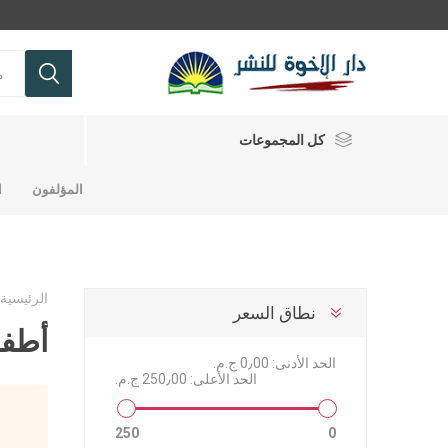
كل المجموعات
المؤلفون
ا
تفاسير
حقائق أساسية ولاهوتية
الرئيسية
نطاق السعر
شباب
أطفا
الحد الأدنى:
0٫00 ج.م.‏
مجلات ومجلدات
تفاسير
كتب للشب
حقائق اس
مجلات وم
تفاسير عه
الحد الأعلى:
250٫00 ج.م.‏
تفاسير عه
رموز من ا
250
0