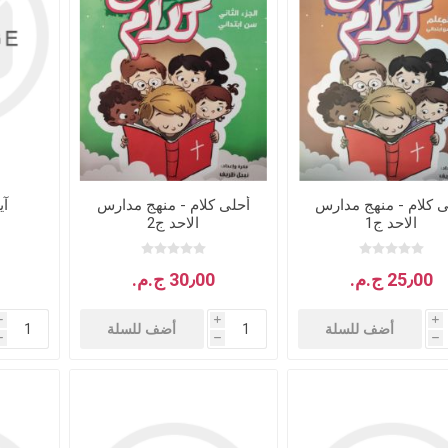
ى كلام - منهج مدارس
أحلى كلام - منهج مدارس
آي
الاحد ج1
الاحد ج2
25٫00 ج.م.‏
30٫00 ج.م.‏
i
i
i
أضف للسلة
أضف للسلة
h
h
h