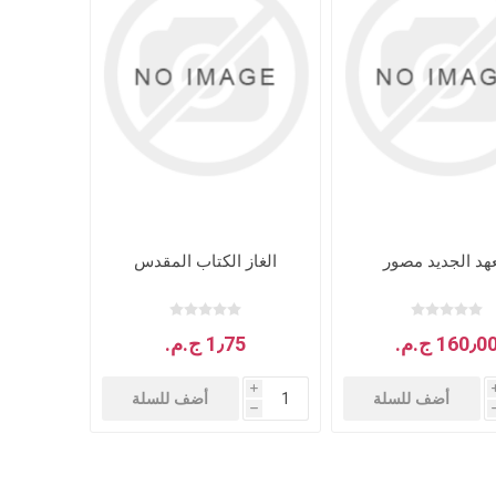
عهد الجديد مصور
الغاز الكتاب المقدس
160٫0 ج.م.‏
1٫75 ج.م.‏
i
أضف للسلة
أضف للسلة
h