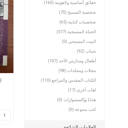
حقائق أساسية ولاهوتية (160)
تفاسير عه
شخصية المسيح (70)
نبوية عن
شخصيات كتابية (65)
الحياة المسيحية (577)
البيت المسيحي (0)
شباب (92)
أطفال ومدارس الأحد (107)
الحياة ال
مجلات ومجلدات (98)
موضوعات 
إ
الكتاب المقدس والمراجع (110)
موضوعات 
لغات أخرى (17)
تاملات يو
هدايا وإكسسوارات (0)
خدمة الر
كتب متنوعة (0)
خلاصية وت
طعام وتعز
العلامات الشائعة