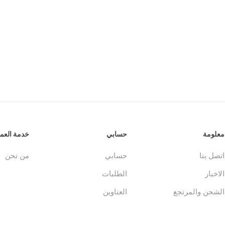
جلدات
الكتاب المقدس والمراجع
لغات أخرى
جلدات
كتب مقدسة
كتب انجليزية
وحية
مراجع
كتب فرنسية
معلومة
حسابي
خدمة العمل
اتصل بنا
حسابي
من نحن
الاخبار
الطلبات
الشحن والمرتجع
العناوين