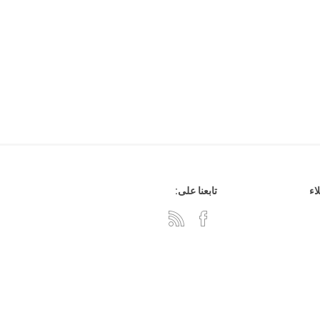
هدايا وإكسسوارات
جلد وشنط
سي دي
اء
تابعنا على: