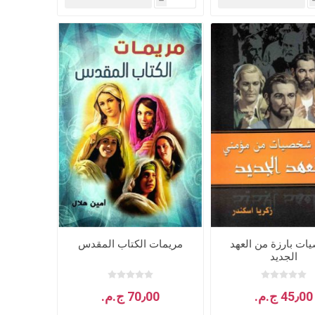
h
هدايا وإكسسوارات
جلد وشنط
سي دي
ت بارزة من العهد
مريمات الكتاب المقدس
الجديد
45٫00 ج.م.‏
70٫00 ج.م.‏