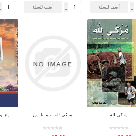
i
i
i
أضف للسلة
أضف للسلة
h
h
h
مزكى لله
مزكى لله وتيموثاوس
مع بو