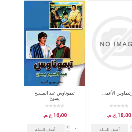
أطفال ومدارس الأحد
كتب للاطفال
ب
قصص للاطفال
رتيماوس الأعمى
تيموثاوس عبد المسيح
يسوع
18٫00 ج.م.‏
16٫00 ج.م.‏
i
أضف للسلة
أضف للسلة