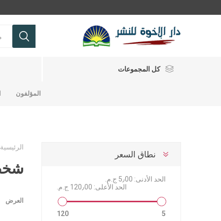
كل المجموعات
المؤلفون
ا
تفاسير
حقائق أساسية ولاهوتية
الرئيسية
نطاق السعر
شباب
شخصي
الحد الأدنى:
5٫00 ج.م.‏
مجلات ومجلدات
تفاسير
كتب للشب
حقائق اس
مجلات وم
تفاسير عه
الحد الأعلى:
120٫00 ج.م.‏
تفاسير عه
العرض
رموز من ا
120
5