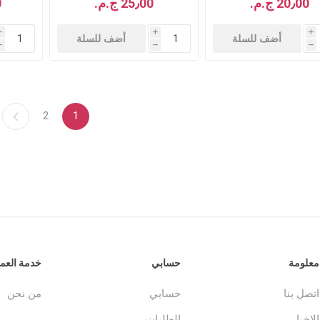
20٫00 ج.م.‏
25٫00 ج.م.‏
0
i
i
i
أضف للسلة
أضف للسلة
h
h
h
2
1
معلومة
حسابي
خدمة العمل
اتصل بنا
حسابي
من نحن
الاخبار
الطلبات