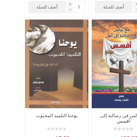
i
أضف للسلة
أضف للسلة
h
لس في رسالته إلى
يوحنا التلميذ المحبوب
أفسس