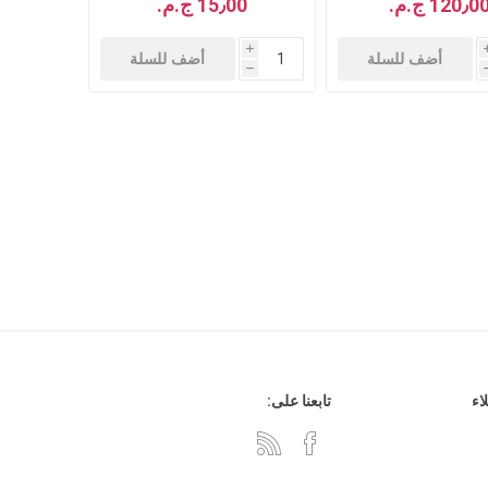
120٫0 ج.م.‏
15٫00 ج.م.‏
i
أضف للسلة
أضف للسلة
h
اء
تابعنا على: