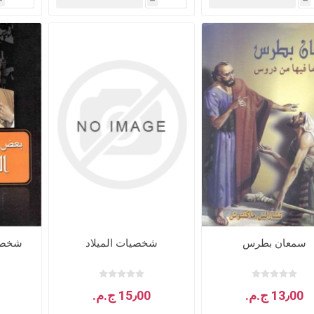
h
h
h
جلدات
الكتاب المقدس والمراجع
لغات أخرى
جلدات
كتب مقدسة
كتب انجليزية
وحية
مراجع
كتب فرنسية
سمعان بطرس
شخصيات الميلاد
شخصيا
13٫00 ج.م.‏
15٫00 ج.م.‏