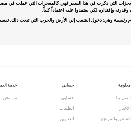
معجزات التي ذكرت في هذا السفر فهي كالمعجزات التي عملت في مصر وا
وقدرته وإقتداره لكي يعتمدوا عليه اعتماداً كلياً.
م رئيسية وهي: دخول الشعب إلي الأرض والحرب التي تبعت ذلك. تقسي
جلدات
الكتاب المقدس والمراجع
لغات أخرى
جلدات
كتب مقدسة
كتب انجليزية
وحية
مراجع
كتب فرنسية
معلومة
حسابي
خدمة العمل
اتصل بنا
حسابي
من نحن
الاخبار
الطلبات
الشحن والمرتجع
العناوين