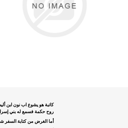
تفاسير عه
نبوية عن
الحياة ال
موضوعات 
موضوعات 
تاملات يو
كاتبة هو يشوع اب نون ابن أل
خدمة الر
روح حكمة فسمع له بني إسرائ
خلاصية وت
أما الغرض من كتابة السفر ش
طعام وتعز