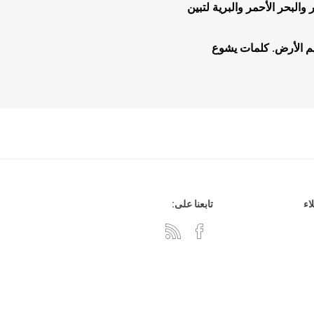
لبحر الأحمر والبرية لتبين
م الأرض. كلمات يشوع
هدايا وإكسسوارات
جلد وشنط
سي دي
اء
تابعنا على: