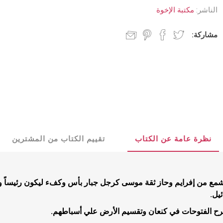
د جديد
كنسيات
الناشر:
مكتبة الإخوة
 مجيء الرب
جدليات
مشاركة:
مسيحية
البيت المسيحي
شباب
عملية
كتب للشباب
نظرة عامة عن الكتاب
تقييم الكتاب من المشترين
تأملية
قصص للشبا
مية
يشمع من إفرايم وحاز ثقة موسى كرجل جبار بأس وكفء ليكون رئيساً ونر
ب
يل.
بشيرية
رح الفتوحات في كنعان وتقسيم الأرض علي أسباطهم.
ية