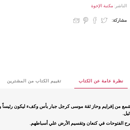
د جديد
كنسيات
الناشر:
مكتبة الإخوة
 مجيء الرب
جدليات
مشاركة:
مسيحية
البيت المسيحي
شباب
عملية
كتب للشباب
نظرة عامة عن الكتاب
تقييم الكتاب من المشترين
تأملية
قصص للشبا
مية
يشمع من إفرايم وحاز ثقة موسى كرجل جبار بأس وكفء ليكون رئيساً ونر
ب
يل.
بشيرية
رح الفتوحات في كنعان وتقسيم الأرض علي أسباطهم.
ية