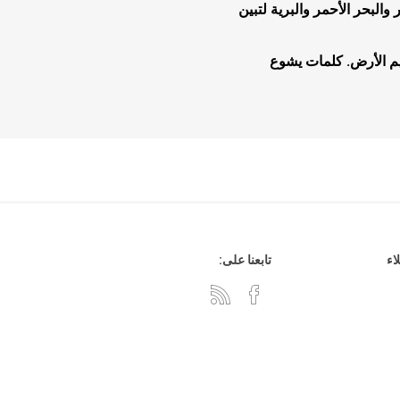
لبحر الأحمر والبرية لتبين
م الأرض. كلمات يشوع
هدايا وإكسسوارات
جلد وشنط
سي دي
اء
تابعنا على: