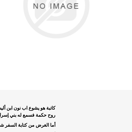
تفاسير عه
نبوية عن
الحياة ال
موضوعات 
موضوعات 
تاملات يو
كاتبة هو يشوع اب نون ابن أل
خدمة الر
روح حكمة فسمع له بني إسرائ
خلاصية وت
أما الغرض من كتابة السفر ش
طعام وتعز