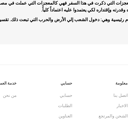
معجزات التي ذكرت في هذا السفر فهي كالمعجزات التي عملت في مصر وا
وقدرته وإقتداره لكي يعتمدوا عليه اعتماداً كلياً.
م رئيسية وهي: دخول الشعب إلي الأرض والحرب التي تبعت ذلك. تقسي
جلدات
الكتاب المقدس والمراجع
لغات أخرى
جلدات
كتب مقدسة
كتب انجليزية
وحية
مراجع
كتب فرنسية
معلومة
حسابي
خدمة العمل
اتصل بنا
حسابي
من نحن
الاخبار
الطلبات
الشحن والمرتجع
العناوين