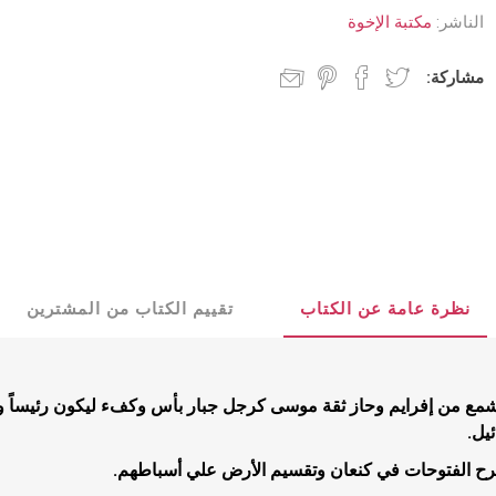
د جديد
كنسيات
الناشر:
مكتبة الإخوة
 مجيء الرب
جدليات
مشاركة:
مسيحية
البيت المسيحي
شباب
عملية
كتب للشباب
نظرة عامة عن الكتاب
تقييم الكتاب من المشترين
تأملية
قصص للشبا
مية
يشمع من إفرايم وحاز ثقة موسى كرجل جبار بأس وكفء ليكون رئيساً ونر
ب
يل.
بشيرية
رح الفتوحات في كنعان وتقسيم الأرض علي أسباطهم.
ية