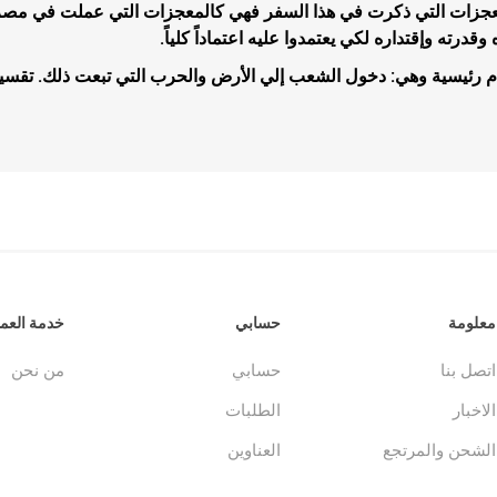
معجزات التي ذكرت في هذا السفر فهي كالمعجزات التي عملت في مصر وا
وقدرته وإقتداره لكي يعتمدوا عليه اعتماداً كلياً.
م رئيسية وهي: دخول الشعب إلي الأرض والحرب التي تبعت ذلك. تقسي
جلدات
الكتاب المقدس والمراجع
لغات أخرى
جلدات
كتب مقدسة
كتب انجليزية
وحية
مراجع
كتب فرنسية
معلومة
حسابي
خدمة العمل
اتصل بنا
حسابي
من نحن
الاخبار
الطلبات
الشحن والمرتجع
العناوين