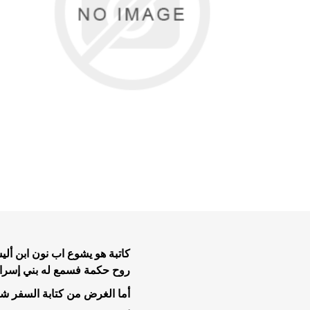
تفاسير عه
نبوية عن
الحياة ال
موضوعات 
موضوعات 
تاملات يو
كاتبة هو يشوع اب نون ابن أل
خدمة الر
روح حكمة فسمع له بني إسرائ
خلاصية وت
أما الغرض من كتابة السفر ش
طعام وتعز