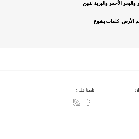
لبحر الأحمر والبرية لتبين
م الأرض. كلمات يشوع
هدايا وإكسسوارات
جلد وشنط
سي دي
اء
تابعنا على: