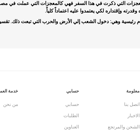
معجزات التي ذكرت في هذا السفر فهي كالمعجزات التي عملت في مصر وا
وقدرته وإقتداره لكي يعتمدوا عليه اعتماداً كلياً.
م رئيسية وهي: دخول الشعب إلي الأرض والحرب التي تبعت ذلك. تقسي
جلدات
الكتاب المقدس والمراجع
لغات أخرى
جلدات
كتب مقدسة
كتب انجليزية
وحية
مراجع
كتب فرنسية
معلومة
حسابي
خدمة العمل
اتصل بنا
حسابي
من نحن
الاخبار
الطلبات
الشحن والمرتجع
العناوين