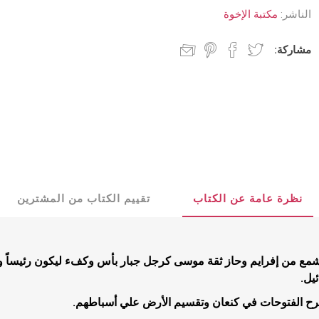
د جديد
كنسيات
الناشر:
مكتبة الإخوة
 مجيء الرب
جدليات
مشاركة:
مسيحية
البيت المسيحي
شباب
عملية
كتب للشباب
نظرة عامة عن الكتاب
تقييم الكتاب من المشترين
تأملية
قصص للشبا
مية
يشمع من إفرايم وحاز ثقة موسى كرجل جبار بأس وكفء ليكون رئيساً ونر
ب
يل.
بشيرية
رح الفتوحات في كنعان وتقسيم الأرض علي أسباطهم.
ية