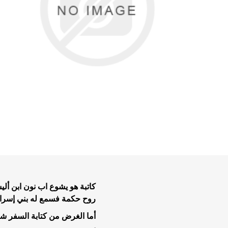
تفاسير عه
نبوية عن
الحياة ال
موضوعات 
موضوعات 
تاملات يو
كاتبة هو يشوع اب نون ابن أل
خدمة الر
روح حكمة فسمع له بني إسرائ
خلاصية وت
أما الغرض من كتابة السفر ش
طعام وتعز