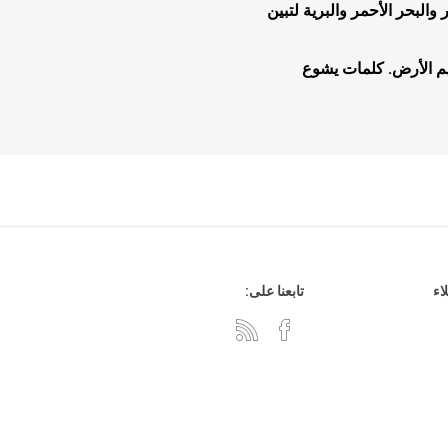
لبحر الأحمر والبرية لتبين
م الأرض. كلمات يشوع
هدايا وإكسسوارات
جلد وشنط
سي دي
اء
تابعنا على: