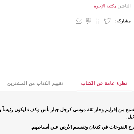
د جديد
كنسيات
الناشر:
مكتبة الإخوة
 مجيء الرب
جدليات
مشاركة:
مسيحية
البيت المسيحي
شباب
عملية
كتب للشباب
نظرة عامة عن الكتاب
تقييم الكتاب من المشترين
تأملية
قصص للشبا
مية
يشمع من إفرايم وحاز ثقة موسى كرجل جبار بأس وكفء ليكون رئيساً ونر
ب
يل.
بشيرية
رح الفتوحات في كنعان وتقسيم الأرض علي أسباطهم.
ية