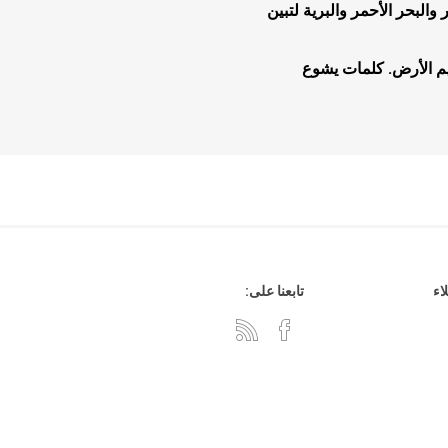
لبحر الأحمر والبرية لتبين
م الأرض. كلمات يشوع
هدايا وإكسسوارات
جلد وشنط
سي دي
اء
تابعنا على: