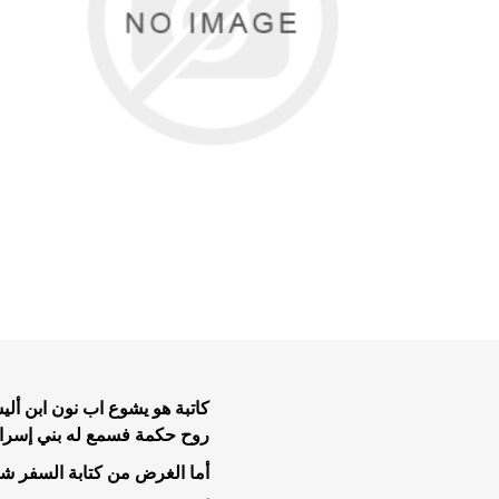
تفاسير عه
نبوية عن
الحياة ال
موضوعات 
موضوعات 
تاملات يو
كاتبة هو يشوع اب نون ابن أل
خدمة الر
روح حكمة فسمع له بني إسرائ
خلاصية وت
أما الغرض من كتابة السفر ش
طعام وتعز