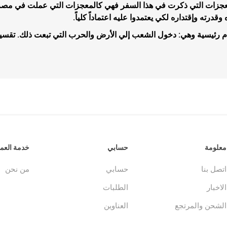
معجزات التي ذكرت في هذا السفر فهي كالمعجزات التي عملت في مصر وا
وقدرته وإقتداره لكي يعتمدوا عليه اعتماداً كلياً.
م رئيسية وهي: دخول الشعب إلي الأرض والحرب التي تبعت ذلك. تقسي
جلدات
الكتاب المقدس والمراجع
لغات أخرى
جلدات
كتب مقدسة
كتب انجليزية
وحية
مراجع
كتب فرنسية
معلومة
حسابي
خدمة العمل
اتصل بنا
حسابي
من نحن
الاخبار
الطلبات
الشحن والمرتجع
العناوين