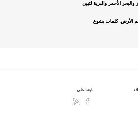
لبحر الأحمر والبرية لتبين
م الأرض. كلمات يشوع
هدايا وإكسسوارات
جلد وشنط
سي دي
اء
تابعنا على: