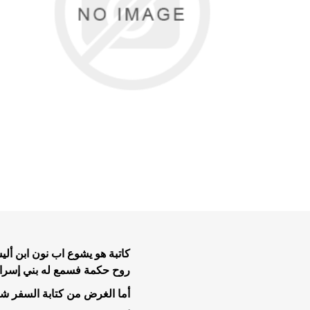
تفاسير عه
نبوية عن
الحياة ال
موضوعات 
موضوعات 
تاملات يو
كاتبة هو يشوع اب نون ابن أل
خدمة الر
روح حكمة فسمع له بني إسرائ
خلاصية وت
أما الغرض من كتابة السفر ش
طعام وتعز