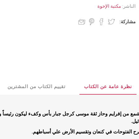
د جديد
كنسيات
الناشر:
مكتبة الإخوة
 مجيء الرب
جدليات
مشاركة:
مسيحية
البيت المسيحي
شباب
عملية
كتب للشباب
نظرة عامة عن الكتاب
تقييم الكتاب من المشترين
تأملية
قصص للشبا
مية
يشمع من إفرايم وحاز ثقة موسى كرجل جبار بأس وكفء ليكون رئيساً ونر
ب
يل.
بشيرية
رح الفتوحات في كنعان وتقسيم الأرض علي أسباطهم.
ية