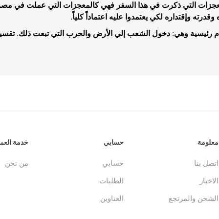
معجزات التي ذكرت في هذا السفر فهي كالمعجزات التي عملت في مصر وا
وقدرته وإقتداره لكي يعتمدوا عليه اعتماداً كلياً.
م رئيسية وهي: دخول الشعب إلي الأرض والحرب التي تبعت ذلك. تقسي
جلدات
الكتاب المقدس والمراجع
لغات أخرى
جلدات
كتب مقدسة
كتب انجليزية
وحية
مراجع
كتب فرنسية
معلومة
حسابي
خدمة العمل
اتصل بنا
حسابي
من نحن
الاخبار
الطلبات
الشحن والمرتجع
العناوين