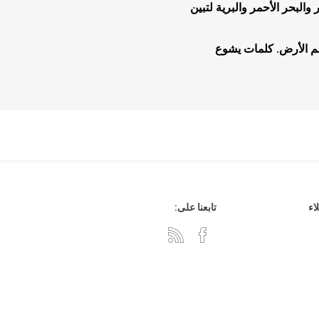
لبحر الأحمر والبرية لتبين
م الأرض. كلمات يشوع
هدايا وإكسسوارات
جلد وشنط
سي دي
اء
تابعنا على: