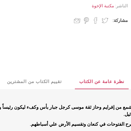
د جديد
كنسيات
الناشر:
مكتبة الإخوة
 مجيء الرب
جدليات
مشاركة:
مسيحية
البيت المسيحي
شباب
عملية
كتب للشباب
نظرة عامة عن الكتاب
تقييم الكتاب من المشترين
تأملية
قصص للشبا
مية
يشمع من إفرايم وحاز ثقة موسى كرجل جبار بأس وكفء ليكون رئيساً ونر
ب
يل.
بشيرية
رح الفتوحات في كنعان وتقسيم الأرض علي أسباطهم.
ية