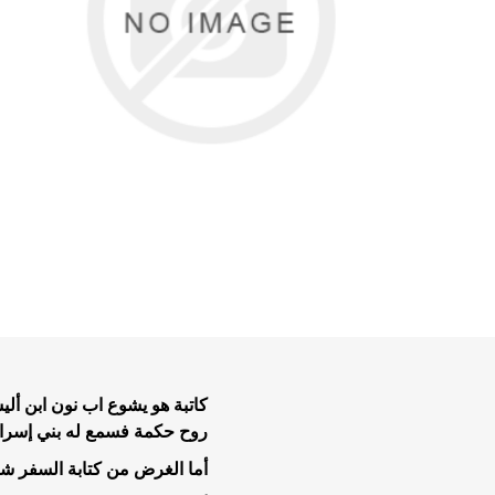
تفاسير عه
نبوية عن
الحياة ال
موضوعات 
موضوعات 
تاملات يو
كاتبة هو يشوع اب نون ابن أل
خدمة الر
روح حكمة فسمع له بني إسرائ
خلاصية وت
أما الغرض من كتابة السفر ش
طعام وتعز