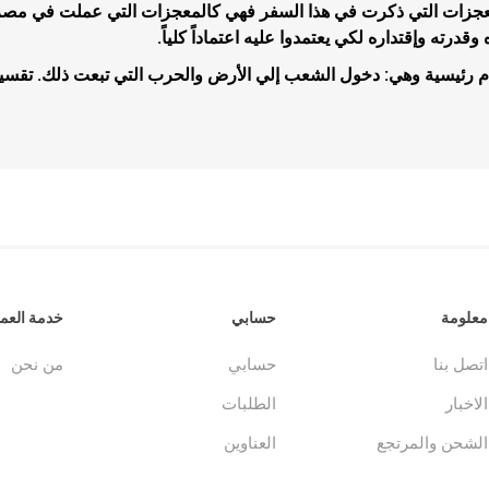
معجزات التي ذكرت في هذا السفر فهي كالمعجزات التي عملت في مصر وا
وقدرته وإقتداره لكي يعتمدوا عليه اعتماداً كلياً.
م رئيسية وهي: دخول الشعب إلي الأرض والحرب التي تبعت ذلك. تقسي
جلدات
الكتاب المقدس والمراجع
لغات أخرى
جلدات
كتب مقدسة
كتب انجليزية
وحية
مراجع
كتب فرنسية
معلومة
حسابي
خدمة العمل
اتصل بنا
حسابي
من نحن
الاخبار
الطلبات
الشحن والمرتجع
العناوين