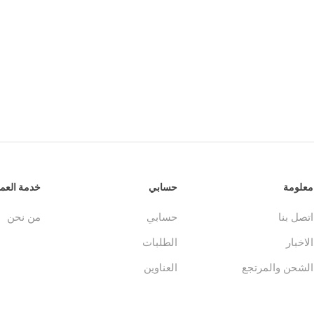
جلدات
الكتاب المقدس والمراجع
لغات أخرى
جلدات
كتب مقدسة
كتب انجليزية
وحية
مراجع
كتب فرنسية
معلومة
حسابي
خدمة العمل
اتصل بنا
حسابي
من نحن
الاخبار
الطلبات
الشحن والمرتجع
العناوين