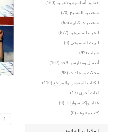
حقائق أساسية ولاهوتية (160)
تفاسير عه
شخصية المسيح (70)
نبوية عن
شخصيات كتابية (65)
الحياة المسيحية (577)
البيت المسيحي (0)
شباب (92)
أطفال ومدارس الأحد (107)
الحياة ال
مجلات ومجلدات (98)
موضوعات 
الكتاب المقدس والمراجع (110)
موضوعات 
لغات أخرى (17)
تاملات يو
هدايا وإكسسوارات (0)
خدمة الر
كتب متنوعة (0)
خلاصية وت
طعام وتعز
العلامات الشائعة