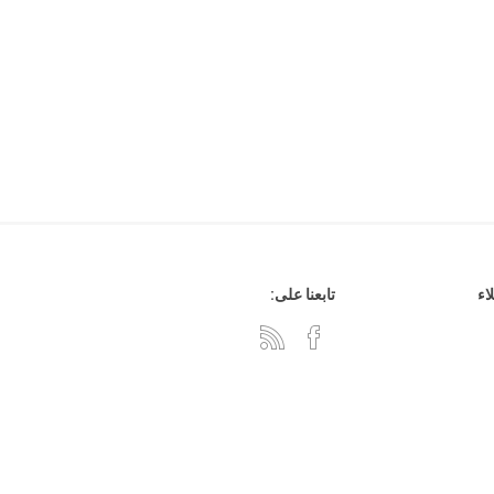
هدايا وإكسسوارات
جلد وشنط
سي دي
اء
تابعنا على: