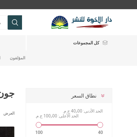
كل المجموعات
المؤلفون
ا
تفاسير
حقائق أساسية ولاهوتية
جون 
نطاق السعر
شباب
الحد الأدنى:
40٫00 ج.م.‏
مجلات ومجلدات
تفاسير
كتب للشب
حقائق اس
مجلات وم
تفاسير عه
العرض
الحد الأعلى:
100٫00 ج.م.‏
تفاسير عه
رموز من ا
100
40