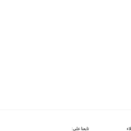
هدايا وإكسسوارات
جلد وشنط
سي دي
اء
تابعنا على: