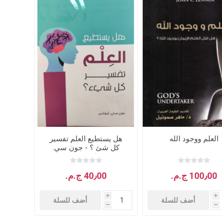
د جديد
كنسيات
 مجيء الرب
جدليات
مسيحية
البيت المسيحي
شباب
عملية
كتب للشباب
العلم ووجود الله
هل يستطيع العلم تفسير
كل شئ ؟ - جون سي.
تأملية
قصص للشبا
لنوكس
مية
100٫00 ج.م.‏
40٫00 ج.م.‏
ب
i
i
بشيرية
أضف للسلة
أضف للسلة
h
h
ية