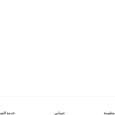
جلدات
الكتاب المقدس والمراجع
لغات أخرى
جلدات
كتب مقدسة
كتب انجليزية
وحية
مراجع
كتب فرنسية
معلومة
حسابي
خدمة العمل