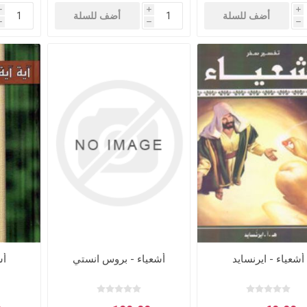
i
i
i
أضف للسلة
أضف للسلة
h
h
h
أشعياء - ايرنسايد
أشعياء - بروس انستي
أش