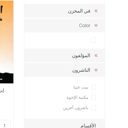
تفاسير عه
في المخزن
نبوية عن
Color
المؤلفون
الناشرون
الحياة ال
موضوعات 
بيت عنيا
موضوعات 
إبر
مكتبة الإخوة
تاملات يو
خدمة الر
ناشرون آخرين
خلاصية وت
طعام وتعز
الأقسام