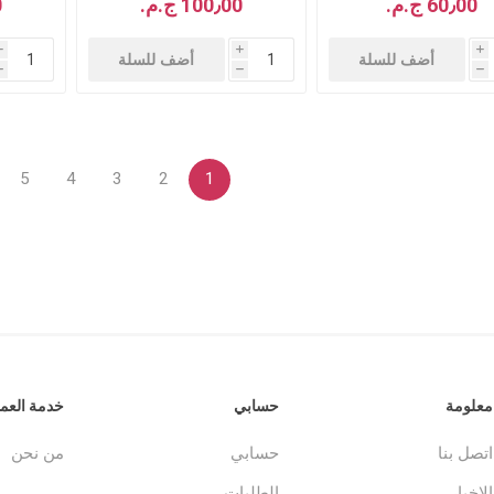
60٫00 ج.م.‏
100٫00 ج.م.‏
0
i
i
i
أضف للسلة
أضف للسلة
h
h
h
5
4
3
2
1
معلومة
حسابي
خدمة العمل
اتصل بنا
حسابي
من نحن
الاخبار
الطلبات