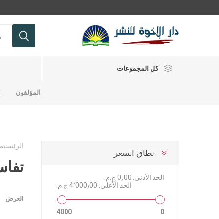
كل المجموعات
المؤلفون
ا
تفاسير
حقائق أساسية ولاهوتية
الرئيسية
نطاق السعر
شباب
تفاس
الحد الأدنى:
0٫00 ج.م.‏
مجلات ومجلدات
تفاسير
كتب للشب
حقائق اس
مجلات وم
تفاسير عه
الحد الأعلى:
4٬000٫00 ج.م.‏
تفاسير عه
العرض
رموز من ا
4000
0