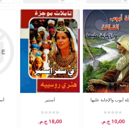
h
h
h
جلدات
الكتاب المقدس والمراجع
لغات أخرى
جلدات
كتب مقدسة
كتب انجليزية
وحية
مراجع
كتب فرنسية
ة أيوب والإجابة عليها
أستير
أست
10٫00 ج.م.‏
18٫00 ج.م.‏