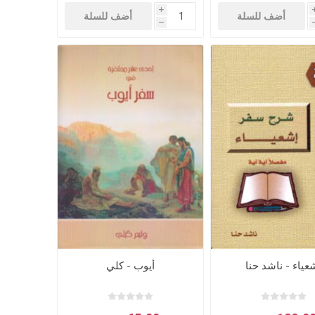
i
أضف للسلة
أضف للسلة
h
عياء - ناشد حنا
أيوب - كلي