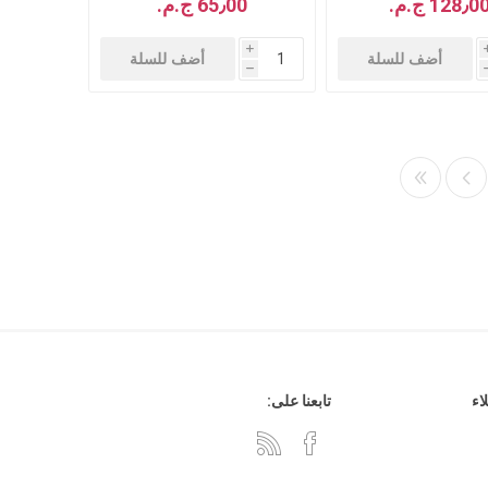
128٫0 ج.م.‏
65٫00 ج.م.‏
i
أضف للسلة
أضف للسلة
h
اء
تابعنا على: