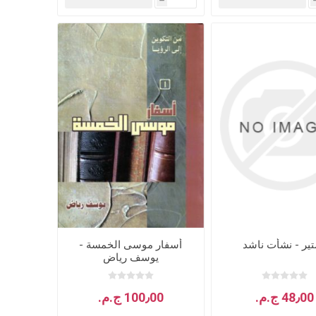
h
هدايا وإكسسوارات
جلد وشنط
سي دي
ير - نشأت ناشد
أسفار موسى الخمسة -
يوسف رياض
48٫00 ج.م.‏
100٫00 ج.م.‏