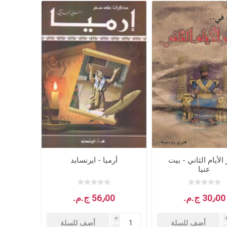
أطفال ومدارس الأحد
كتب للاطفال
ب
قصص للاطفال
 الأيام الثاني - بيت
أرميا - ايرنسايد
عنيا
30٫00 ج.م.‏
56٫00 ج.م.‏
i
أضف للسلة
أضف للسلة