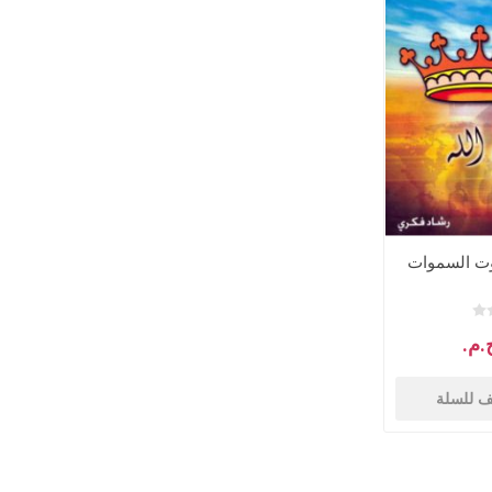
وت السموات
 للسلة