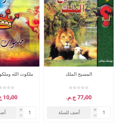
المسيح الملك
ملكوت الله وملك
77٫00 ج.م.‏
10٫00 ج.م.‏
i
i
أضف للسلة
أضف
h
h