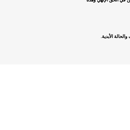
لحالة الأبدية.
هدايا وإكسسوارات
جلد وشنط
سي دي