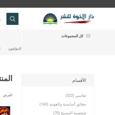
كل المجموعات
المؤلفون
ا
تفاسير
حقائق أساسية ولاهوتية
المنت
الأقسام
شباب
مجلات ومجلدات
تفاسير
كتب للشب
حقائق اس
مجلات وم
تفاسير عه
تفاسير (322)
العرض
تفاسير عه
حقائق أساسية ولاهوتية (160)
رموز من ا
شخصية المسيح (70)