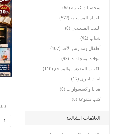
تفاسير عه
شخصيات كتابية (65)
نبوية عن
الحياة المسيحية (577)
البيت المسيحي (0)
شباب (92)
أطفال ومدارس الأحد (107)
مجلات ومجلدات (98)
الكتاب المقدس والمراجع (110)
الحياة ال
لغات أخرى (17)
موضوعات 
هدايا وإكسسوارات (0)
موضوعات 
كتب متنوعة (0)
تاملات يو
308٫00
خدمة الر
العلامات الشائعة
خلاصية وت
طعام وتعز