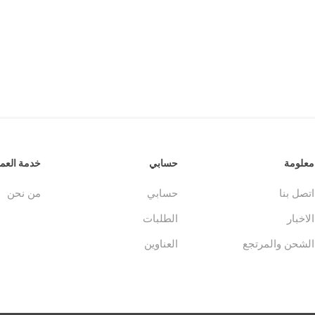
جلدات
الكتاب المقدس والمراجع
لغات أخرى
جلدات
كتب مقدسة
كتب انجليزية
معلومة
حسابي
خدمة العمل
وحية
مراجع
كتب فرنسية
اتصل بنا
حسابي
من نحن
الاخبار
الطلبات
الشحن والمرتجع
العناوين