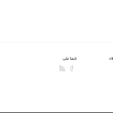
هدايا وإكسسوارات
جلد وشنط
اء
تابعنا على:
سي دي