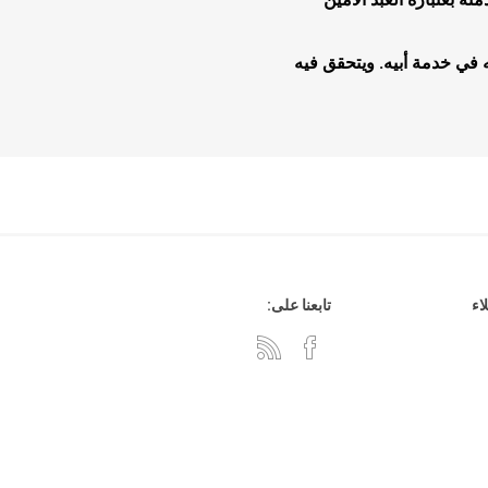
ه في خدمة أبيه. ويتحقق فيه
هدايا وإكسسوارات
جلد وشنط
سي دي
اء
تابعنا على: