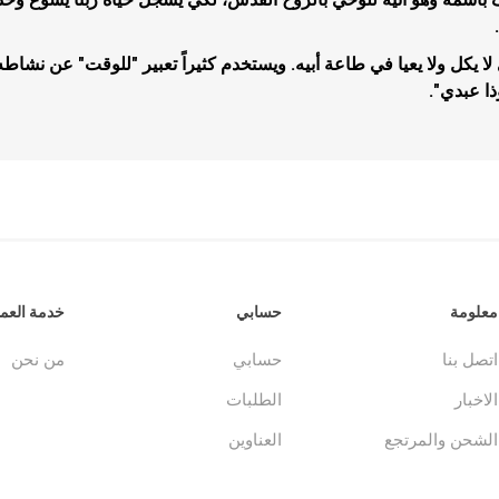
ا يكل ولا يعيا في طاعة أبيه. ويستخدم كثيراً تعبير "للوقت" عن نشاط
ذا عبدي".
جلدات
الكتاب المقدس والمراجع
لغات أخرى
جلدات
كتب مقدسة
كتب انجليزية
وحية
مراجع
كتب فرنسية
معلومة
حسابي
خدمة العمل
اتصل بنا
حسابي
من نحن
الاخبار
الطلبات
الشحن والمرتجع
العناوين